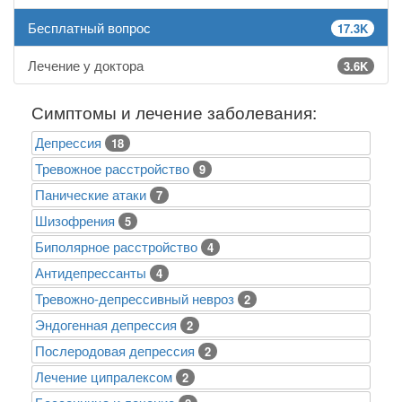
Бесплатный вопрос
17.3K
Лечение у доктора
3.6K
Симптомы и лечение заболевания:
Депрессия
18
Тревожное расстройство
9
Панические атаки
7
Шизофрения
5
Биполярное расстройство
4
Антидепрессанты
4
Тревожно-депрессивный невроз
2
Эндогенная депрессия
2
Послеродовая депрессия
2
Лечение ципралексом
2