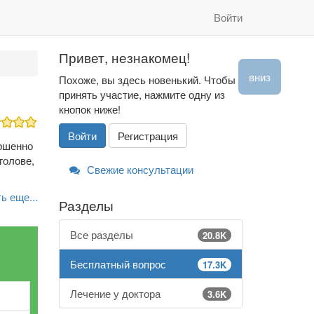
Войти
Привет, незнакомец!
вниз
Похоже, вы здесь новенький. Чтобы
принять участие, нажмите одну из
кнопок ниже!
Войти
Регистрация
ршенно
голове,
Свежие консультации
ь еще...
Разделы
Все разделы
20.8K
Бесплатный вопрос
17.3K
Лечение у доктора
3.6K