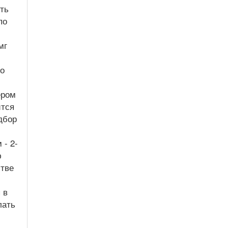
ть
по
мг
го
ером
ится
дбор
 - 2-
ю
стве
 в
лать