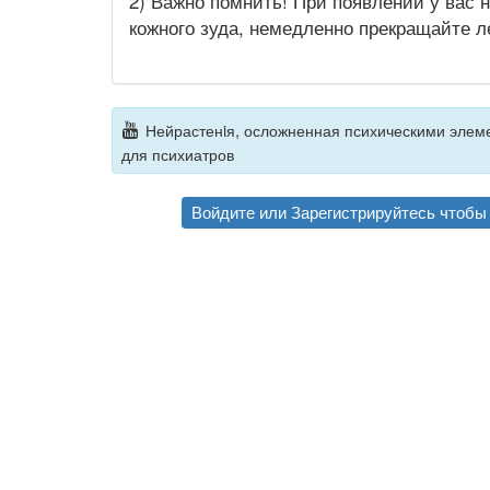
2) Важно помнить! При появлении у вас
кожного зуда, немедленно прекращайте 
Нейрастенiя, осложненная психическими элеме
для психиатров
Войдите
или
Зарегистрируйтесь
чтобы 