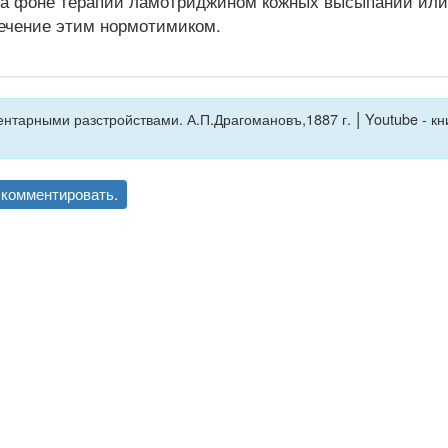
 на фоне терапии ламотриджином кожных высыпаний или
лечение этим нормотимиком.
|
нтарными разстройствами. А.П.Драгомановъ,1887 г.
Youtube - кн
комментировать.