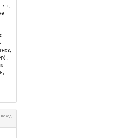
ыло,
не
о
у
гноз,
р) ,
не
ь,
 назад