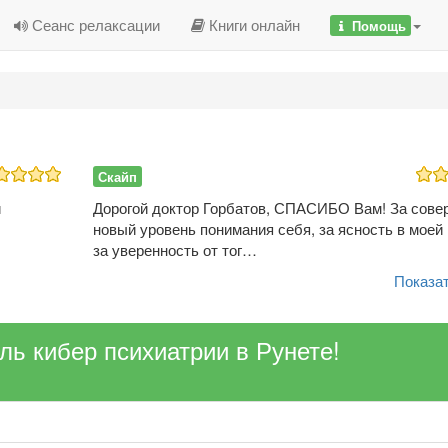
Сеанс релаксации
Книги онлайн
Помощь
Скайп
и
Дорогой доктор Горбатов, СПАСИБО Вам! За сове
новый уровень понимания себя, за ясность в моей 
за уверенность от тог…
Показат
ель кибер психиатрии в Рунете!