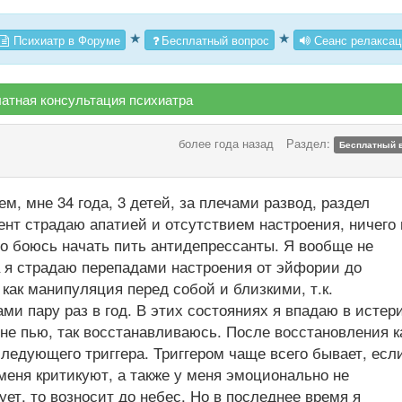
★
★
Психиатр в Форуме
Бесплатный вопрос
Сеанс релаксац
атная консультация психиатра
более года назад
Раздел:
Бесплатный 
м, мне 34 года, 3 детей, за плечами развод, раздел
ент страдаю апатией и отсутствием настроения, ничего 
 но боюсь начать пить антидепрессанты. Я вообще не
ва я страдаю перепадами настроения от эйфории до
ак манипуляция перед собой и близкими, т.к.
и пару раз в год. В этих состояниях я впадаю в истери
, не пью, так восстанавливаюсь. После восстановления к
 следующего триггера. Триггером чаще всего бывает, есл
меня критикуют, а также у меня эмоционально не
ет, то возносит до небес. Но в последнее время я