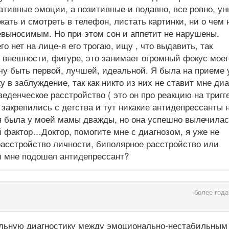
тивные эмоции, а позитивные и подавно, все ровно, ун
жать и смотреть в телефон, листать картинки, ни о чем 
евыносимым. Но при этом сон и аппетит не нарушены.
 нет на лице-я его трогаю, ищу , что выдавить, так
 внешности, фигуре, это занимает огромный фокус моег
чу быть первой, лучшей, идеальной. Я была на приеме 
у в заблуждение, так как никто из них не ставит мне диа
веденческое расстройство ( это он про реакцию на тригге
 закрепились с детства и тут никакие антидепрессанты 
ия была у моей мамы дважды, но она успешно вылечилас
 фактор…Доктор, помогите мне с диагнозом, я уже не
расстройство личности, биполярное расстройство или
ы мне подошел антидепрессант?
более года
льную диагностику между эмоционально-нестабильным