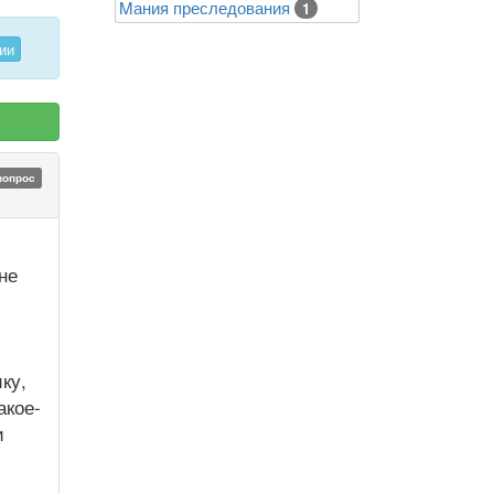
Mания преследования
1
ии
вопрос
не
ку,
акое-
и