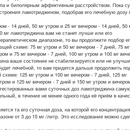
ипа и биполярным аффективным расстройством. Пока су
астроения ламотриджином, подобрав его лечебную дозу 
ом - 14 дней, 50 мг утром и 25 мг вечером - 14 дней, 50 
00 мг ламотриджина вам не станет лучше или его
 терапевтическом диапазоне, то вы продолжите подбор е
ей схеме: 75 мг утром и 50 мг вечером - 7 дней, 75 мг
тром и 75 мг вечером - 7 дней, 100 мг утром и 100 мг веч
джина ваше состояние не стабилизируется или не улучш
 будет лечебной, то вам придется дальше продолжить по
схеме: 125 мг утром и 100 мг вечером - 7 дней, 125 мг
утром и 125 мг вечером - 7 дней и 150 мг утром и вечером
ротестированных вами суточных доз ламотриджина саму
ьный, в течение не менее одного года её приём в каче
ется та его суточная доза, на которой его концентрация
азоне от 3 до 15 мг /литр. Это исследование можно сде