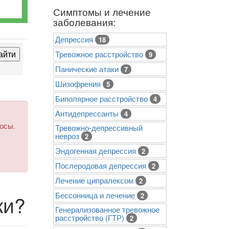
Симптомы и лечение
заболевания:
Депрессия
18
Тревожное расстройство
9
Панические атаки
7
Шизофрения
5
Биполярное расстройство
4
Антидепрессанты
4
росы.
Тревожно-депрессивный
невроз
2
Эндогенная депрессия
2
Послеродовая депрессия
2
Лечение ципралексом
2
Бессонница и лечение
ки?
2
Генерализованное тревожное
расстройство (ГТР)
2