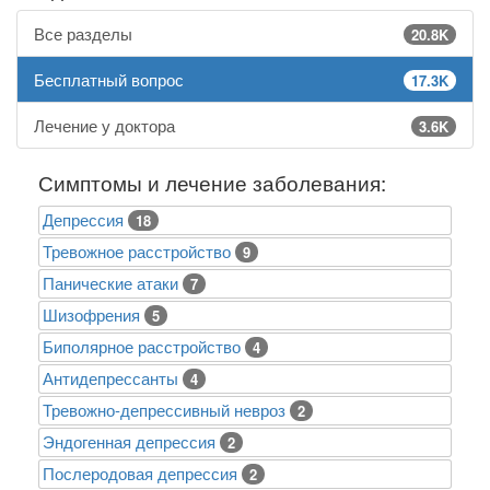
Все разделы
20.8K
Бесплатный вопрос
17.3K
Лечение у доктора
3.6K
Симптомы и лечение заболевания:
Депрессия
18
Тревожное расстройство
9
Панические атаки
7
Шизофрения
5
Биполярное расстройство
4
Антидепрессанты
4
Тревожно-депрессивный невроз
2
Эндогенная депрессия
2
Послеродовая депрессия
2