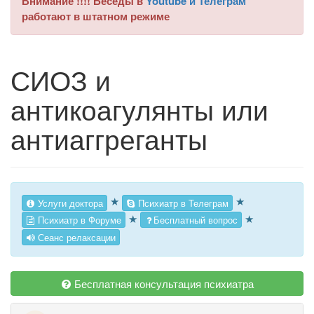
Внимание !!!! Беседы в
Youtube и Телеграм
работают в штатном режиме
СИОЗ и
антикоагулянты или
антиаггреганты
★
★
Услуги доктора
Психиатр в Телеграм
★
★
Психиатр в Форуме
Бесплатный вопрос
Сеанс релаксации
Бесплатная консультация психиатра