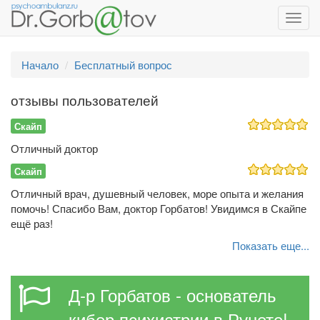
Toggl
navig
Начало
Бесплатный вопрос
отзывы пользователей
Скайп
Отличный доктор
Скайп
Отличный врач, душевный человек, море опыта и желания
помочь! Спасибо Вам, доктор Горбатов! Увидимся в Скайпе
ещё раз!
Показать еще...
Д-р Горбатов - основатель
кибер психиатрии в Рунете!