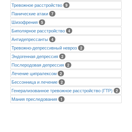
Тревожное расстройство
9
Панические атаки
7
Шизофрения
5
Биполярное расстройство
4
Антидепрессанты
4
Тревожно-депрессивный невроз
2
Эндогенная депрессия
2
Послеродовая депрессия
2
Лечение ципралексом
2
Бессонница и лечение
2
Генерализованное тревожное расстройство (ГТР)
2
Mания преследования
1