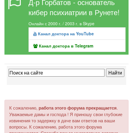
Д-р Горбатов - основатель
кибер психиатрии в Рунете!
Онлайн с 2000 г. / 2003 г. в Skype
Канал доктора на YouTube
Канал доктора в Telegram
К сожалению,
работа этого форума прекращается
.
Уважаемые дамы и господа ! Я приношу свои глубокие
извинения то задержку в даче вам ответов на ваши
вопросы. К сожалению, работа этого форума
прекращается. Спасибо вам за многолетнее доверие.