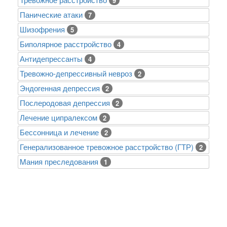
9
Панические атаки
7
Шизофрения
5
Биполярное расстройство
4
Антидепрессанты
4
Тревожно-депрессивный невроз
2
Эндогенная депрессия
2
Послеродовая депрессия
2
Лечение ципралексом
2
Бессонница и лечение
2
Генерализованное тревожное расстройство (ГТР)
2
Mания преследования
1