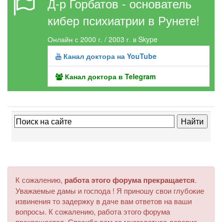
Д-р Горбатов - основатель
кибер психиатрии в Рунете!
Онлайн с 2000 г. / 2003 г. в Skype
Канал доктора на YouTube
Канал доктора в Telegram
К сожалению,
работа этого форума прекращается
.
Уважаемые дамы и господа ! Я приношу свои глубокие
извинения то задержку в даче вам ответов на ваши
вопросы. К сожалению, работа этого форума
прекращается. Спасибо вам за многолетнее доверие.