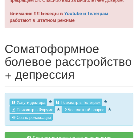
Внимание !!!! Беседы в
Youtube и Телеграм
работают в штатном режиме
Соматоформное
болевое расстройство
+ депрессия
★
★
Услуги доктора
Психиатр в Телеграм
★
★
Психиатр в Форуме
Бесплатный вопрос
Сеанс релаксации
Бесплатная консультация психиатра