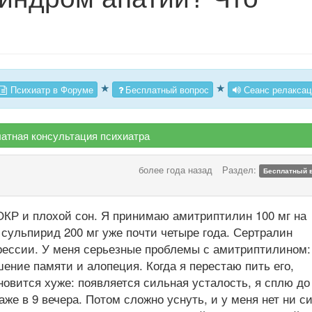
★
★
Психиатр в Форуме
Бесплатный вопрос
Сеанс релаксац
атная консультация психиатра
более года назад
Раздел:
Бесплатный 
ОКР и плохой сон. Я принимаю амитриптилин 100 мг на
и сульпирид 200 мг уже почти четыре года. Сертралин
прессии. У меня серьезные проблемы с амитриптилином:
ение памяти и алопеция. Когда я перестаю пить его,
новится хуже: появляется сильная усталость, я сплю до
аже в 9 вечера. Потом сложно уснуть, и у меня нет ни с