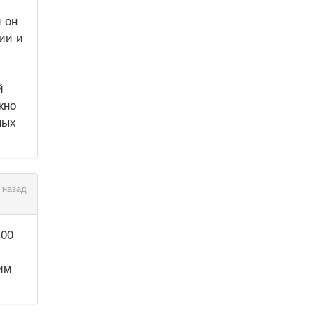
 он
ии и
й
жно
ных
 назад
100
им