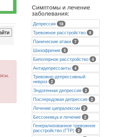
Симптомы и лечение
заболевания:
Депрессия
18
Тревожное расстройство
9
Панические атаки
7
Шизофрения
5
Биполярное расстройство
4
Антидепрессанты
4
росы.
Тревожно-депрессивный
невроз
2
Эндогенная депрессия
2
Послеродовая депрессия
2
Лечение ципралексом
2
Бессонница и лечение
2
Генерализованное тревожное
расстройство (ГТР)
2