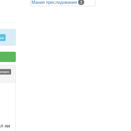
Mания преследования
1
ии
вопрос
ил ни