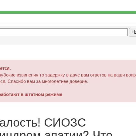
ется
.
убокие извинения то задержку в даче вам ответов на ваши воп
ся. Спасибо вам за многолетнее доверие.
аботают в штатном режиме
талость! СИОЗС
индром апатии? Что