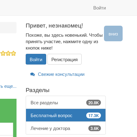
Войти
Привет, незнакомец!
вниз
Похоже, вы здесь новенький. Чтобы
принять участие, нажмите одну из
кнопок ниже!
Войти
Регистрация
Свежие консультации
ь еще...
Разделы
Все разделы
20.8K
Бесплатный вопрос
17.3K
Лечение у доктора
3.6K