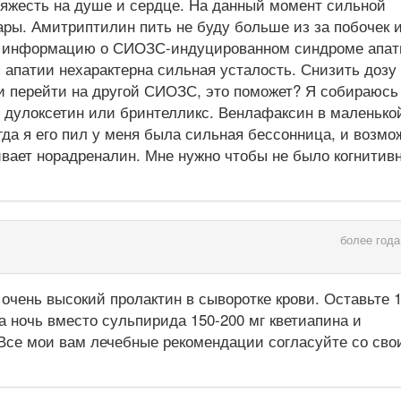
тяжесть на душе и сердце. На данный момент сильной
ары. Амитриптилин пить не буду больше из за побочек и
на информацию о СИОЗС-индуцированном синдроме апат
я апатии нехарактерна сильная усталость. Снизить дозу
и перейти на другой СИОЗС, это поможет? Я собираюсь
 дулоксетин или бринтелликс. Венлафаксин в маленько
гда я его пил у меня была сильная бессонница, и возмо
гивает норадреналин. Мне нужно чтобы не было когнитив
более года
 очень высокий пролактин в сыворотке крови. Оставьте 
а ночь вместо сульпирида 150-200 мг кветиапина и
Все мои вам лечебные рекомендации согласуйте со сво