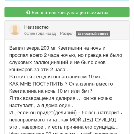
Бесплатная консультация психиатра
Неизвестно
более года назад
Раздел:
Бесплатный вопрос
Выпил вчера 200 мг Кветиапин на ночь и
проспал всего 2 часа ночью, но правда не было
слуховых галлюцинаций и не было снов
кошмаров за эти 2 часа .
Разжился сегодня онланзапином 10 мг….
КАК МНЕ ПОСТУПИТЬ ? Оланзапин вместо
Кветиапина на ночь 10 мг или 5мг?
Я так возвращения делирия … он же ночью
наступает , а я дома один .
И , если он придет(делирий) - боюсь натворить
непоправимого типа , как МОЙ ДЕД СУИЦИД -
это , наверное , и есть причина его суицида…
Или может все 20 мг выпить , чтоб наверняка