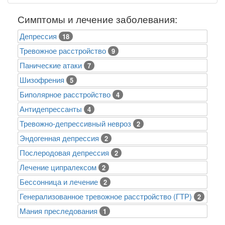
Симптомы и лечение заболевания:
Депрессия
18
Тревожное расстройство
9
Панические атаки
7
Шизофрения
5
Биполярное расстройство
4
Антидепрессанты
4
Тревожно-депрессивный невроз
2
Эндогенная депрессия
2
Послеродовая депрессия
2
Лечение ципралексом
2
Бессонница и лечение
2
Генерализованное тревожное расстройство (ГТР)
2
Mания преследования
1