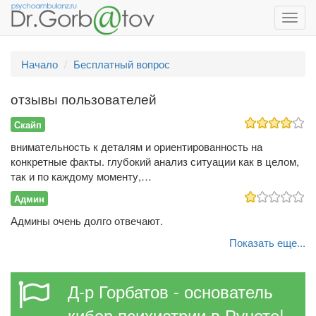
Toggl
navig
Начало
Бесплатный вопрос
отзывы пользователей
Скайп
внимательность к деталям и ориентированность на
конкретные факты. глубокий анализ ситуации как в целом,
так и по каждому моменту,…
Админ
Админы очень долго отвечают.
Показать еще...
Д-р Горбатов - основатель
кибер психиатрии в Рунете!