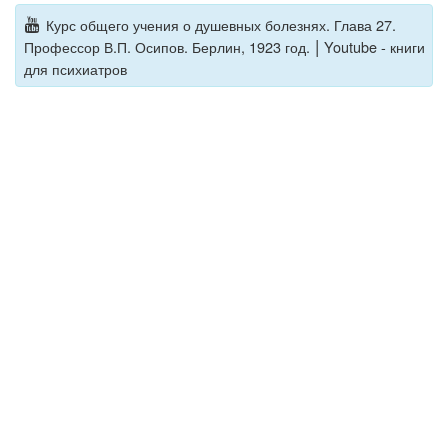
Курс общего учения о душевных болезнях. Глава 27.
|
Профессор В.П. Осипов. Берлин, 1923 год.
Youtube - книги
для психиатров