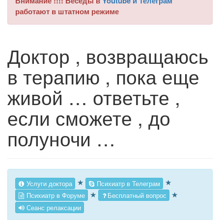
Внимание !!!! Беседы в
Youtube и Телеграм
работают в штатном режиме
Доктор , возвращаюсь
в терапию , пока еще
живой … ответьте ,
если сможете , до
полуночи …
★
★
Услуги доктора
Психиатр в Телеграм
★
★
Психиатр в Форуме
Бесплатный вопрос
Сеанс релаксации