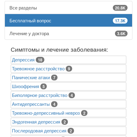
Все разделы
20.8K
Бесплатный вопрос
17.3K
Лечение у доктора
3.6K
Симптомы и лечение заболевания:
Депрессия
18
Тревожное расстройство
9
Панические атаки
7
Шизофрения
5
Биполярное расстройство
4
Антидепрессанты
4
Тревожно-депрессивный невроз
2
Эндогенная депрессия
2
Послеродовая депрессия
2