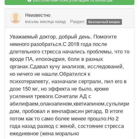
Неизвестно
восьмь месяца назад
Раздел:
Бесплатный вопрос
Уважаемый доктор, добрый день. Помогите
немного разобраться.С 2018 года после
длительного стресса начались проблемы, что то
вроде ПА, ипохондрия, боли в разных
органах.Сдавал кучу анализов, исследований,
но ничего не нашли.Обратился к
психотерапевту, назначали сертрали, пил его в
дозе 150 мг, но эффекта не было, кроме
усиления тревоги.Сочетали АД с
абилифаем,оланзапином,кветиапином,сульпири
дом, пробовал и венлафаксин ретард. В итоге
потом как то само более менее прошло.Но 2
года назад развод с женой, состояние стресса
ежедневное (жена морально