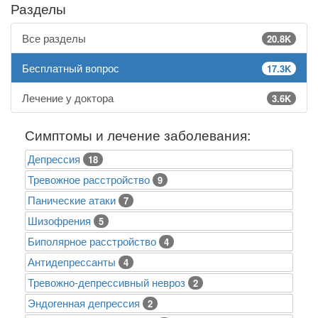
Разделы
Все разделы
20.8K
Бесплатный вопрос
17.3K
Лечение у доктора
3.6K
Симптомы и лечение заболевания:
Депрессия
18
Тревожное расстройство
9
Панические атаки
7
Шизофрения
5
Биполярное расстройство
4
Антидепрессанты
4
Тревожно-депрессивный невроз
2
Эндогенная депрессия
2