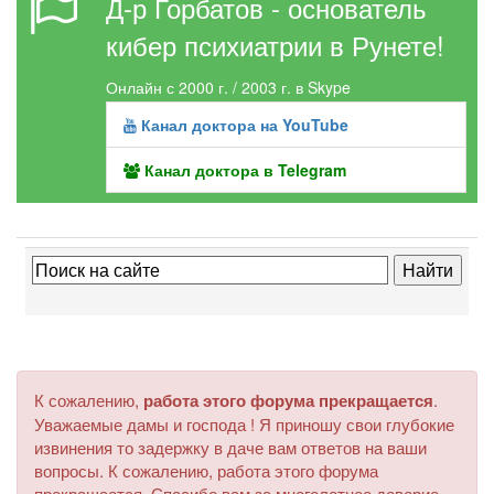
Д-р Горбатов - основатель
кибер психиатрии в Рунете!
Онлайн с 2000 г. / 2003 г. в Skype
Канал доктора на YouTube
Канал доктора в Telegram
К сожалению,
работа этого форума прекращается
.
Уважаемые дамы и господа ! Я приношу свои глубокие
извинения то задержку в даче вам ответов на ваши
вопросы. К сожалению, работа этого форума
прекращается. Спасибо вам за многолетнее доверие.