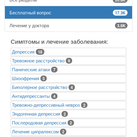
Бесплатный вопрос
17.3K
Лечение у доктора
3.6K
Симптомы и лечение заболевания:
Депрессия
18
Тревожное расстройство
9
Панические атаки
7
Шизофрения
5
Биполярное расстройство
4
Антидепрессанты
4
Тревожно-депрессивный невроз
2
Эндогенная депрессия
2
Послеродовая депрессия
2
Лечение ципралексом
2