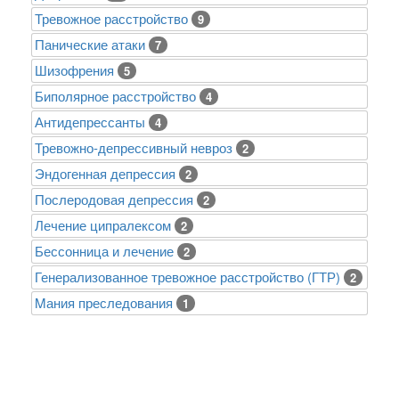
Тревожное расстройство
9
Панические атаки
7
Шизофрения
5
Биполярное расстройство
4
Антидепрессанты
4
Тревожно-депрессивный невроз
2
Эндогенная депрессия
2
Послеродовая депрессия
2
Лечение ципралексом
2
Бессонница и лечение
2
Генерализованное тревожное расстройство (ГТР)
2
Mания преследования
1