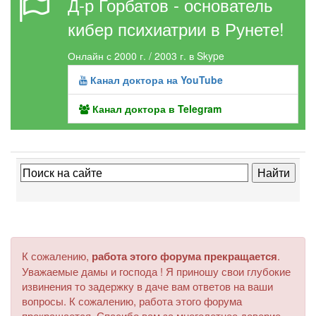
Д-р Горбатов - основатель
кибер психиатрии в Рунете!
Онлайн с 2000 г. / 2003 г. в Skype
Канал доктора на YouTube
Канал доктора в Telegram
К сожалению,
работа этого форума прекращается
.
Уважаемые дамы и господа ! Я приношу свои глубокие
извинения то задержку в даче вам ответов на ваши
вопросы. К сожалению, работа этого форума
прекращается. Спасибо вам за многолетнее доверие.