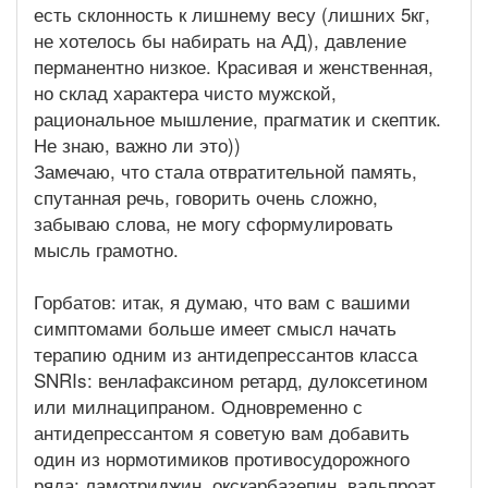
есть склонность к лишнему весу (лишних 5кг,
не хотелось бы набирать на АД), давление
перманентно низкое. Красивая и женственная,
но склад характера чисто мужской,
рациональное мышление, прагматик и скептик.
Не знаю, важно ли это))
Замечаю, что стала отвратительной память,
спутанная речь, говорить очень сложно,
забываю слова, не могу сформулировать
мысль грамотно.
Горбатов: итак, я думаю, что вам с вашими
симптомами больше имеет смысл начать
терапию одним из антидепрессантов класса
SNRIs: венлафаксином ретард, дулоксетином
или милнаципраном. Одновременно с
антидепрессантом я советую вам добавить
один из нормотимиков противосудорожного
ряда: ламотриджин, окскарбазепин, вальпроат