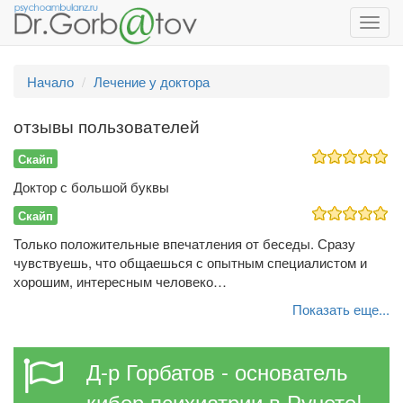
Toggl
navig
Начало
Лечение у доктора
отзывы пользователей
Скайп
Доктор с большой буквы
Скайп
Только положительные впечатления от беседы. Сразу
чувствуешь, что общаешься с опытным специалистом и
хорошим, интересным человеко…
Показать еще...
Д-р Горбатов - основатель
кибер психиатрии в Рунете!