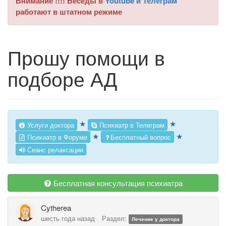
Внимание !!!! Беседы в
Youtube и Телеграм
работают в штатном режиме
Прошу помощи в
подборе АД
★
★
Услуги доктора
Психиатр в Телеграм
★
★
Психиатр в Форуме
Бесплатный вопрос
Сеанс релаксации
Бесплатная консультация психиатра
Cytherea
шесть года назад
Раздел:
Лечение у доктора