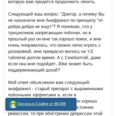
которую вам придется продолжить лечить.
Следующий ваш вопрос: "Доктор, а почему Вы
не назначили мне Анафранил по принципу "от
добра добра не ищут"? Я понимаю, что у
трицикликов напрягающие побочки, но в
прошлый раз он мне так хорошо помог, и мне
очень понравилось, что можно легко играть с
дозировкой, мне прекрасно жилось на 1/2
таблетке долгое время. А с Симбалтой, даже
если она мне подойдёт, 30мг может быть
поддерживающей дозой?
Мой ответ-объяснение вам следующий:
анафранил - старый препарат с выраженными
побочными эффектами и, если в
поддерживающей дозе в 12.5 мг он хорошо
Беседа в Скайпе от 89,00€
переносится и сохраняет у вас состояние
ремиссии, то при обострении депрессии этой