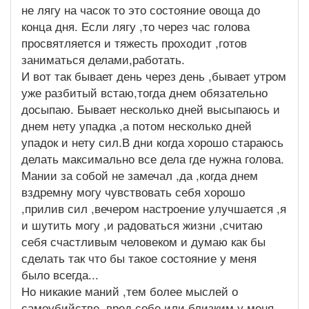
не лягу на часок то это состояние овоща до
конца дня. Если лягу ,то через час голова
просвятляется и тяжесть проходит ,готов
заниматься делами,работать.
И вот так бывает день через день ,бывает утром
уже разбитый встаю,тогда днем обязательно
досыпаю. Бывает несколько дней высыпаюсь и
днем нету упадка ,а потом несколько дней
упадок и нету сил.В дни когда хорошо стараюсь
делать максимально все дела где нужна голова.
Мании за собой не замечал ,да ,когда днем
вздремну могу чувствовать себя хорошо
,прилив сил ,вечером настроение улучшается ,я
и шутить могу ,и радоваться жизни ,считаю
себя счастливым человеком и думаю как бы
сделать так что бы такое состояние у меня
было всегда...
Но никакие маний ,тем более мыслей о
самоубийстве ,вред себе или близким у меня