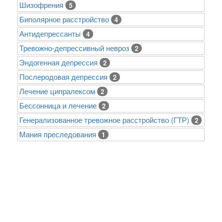
Шизофрения
5
Биполярное расстройство
4
Антидепрессанты
4
Тревожно-депрессивный невроз
2
Эндогенная депрессия
2
Послеродовая депрессия
2
Лечение ципралексом
2
Бессонница и лечение
2
Генерализованное тревожное расстройство (ГТР)
2
Mания преследования
1