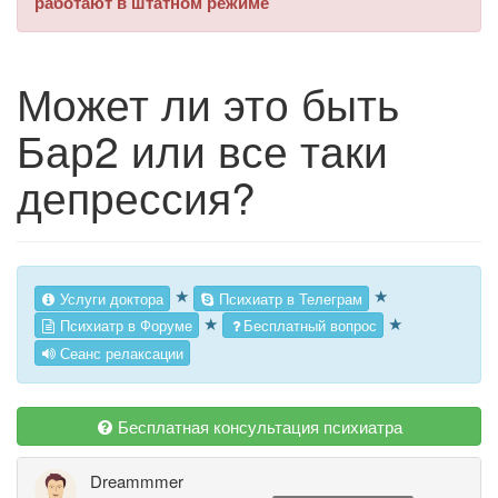
работают в штатном режиме
Может ли это быть
Бар2 или все таки
депрессия?
★
★
Услуги доктора
Психиатр в Телеграм
★
★
Психиатр в Форуме
Бесплатный вопрос
Сеанс релаксации
Бесплатная консультация психиатра
Dreammmer