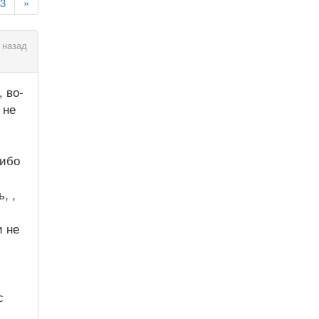
3
»
 назад
 во-
 не
либо
, ,
и не
с