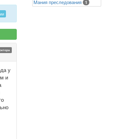
Mания преследования
1
ии
октора
да у
им и
а
я
го
льно