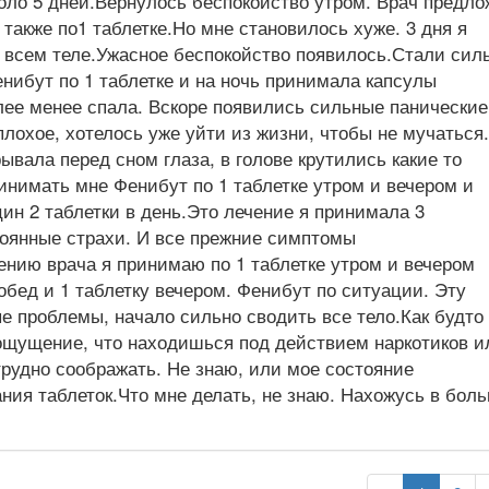
оло 5 дней.Вернулось беспокойство утром. Врач предл
также по1 таблетке.Но мне становилось хуже. 3 дня я
о всем теле.Ужасное беспокойство появилось.Стали сил
нибут по 1 таблетке и на ночь принимала капсулы
лее менее спала. Вскоре появились сильные панические
плохое, хотелось уже уйти из жизни, чтобы не мучаться
рывала перед сном глаза, в голове крутились какие то
ринимать мне Фенибут по 1 таблетке утром и вечером и
ин 2 таблетки в день.Это лечение я принимала 3
тоянные страхи. И все прежние симптомы
нию врача я принимаю по 1 таблетке утром и вечером
 обед и 1 таблетку вечером. Фенибут по ситуации. Эту
е проблемы, начало сильно сводить все тело.Как будто
 ощущение, что находишься под действием наркотиков и
рудно соображать. Не знаю, или мое состояние
ания таблеток.Что мне делать, не знаю. Нахожусь в бол