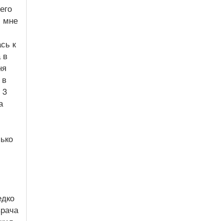
его
л мне
сь к
 в
ня
 в
 3
а
лько
едко
врача