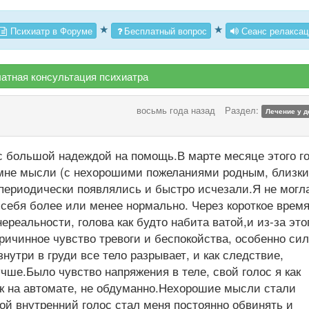
★
★
Психиатр в Форуме
Бесплатный вопрос
Сеанс релаксац
атная консультация психиатра
восьмь года назад
Раздел:
Лечение у д
с большой надеждой на помощь.В марте месяце этого го
 мне мысли (с нехорошими пожеланиями родным, близк
ериодически появлялись и быстро исчезали.Я не могл
а себя более или менее нормально. Через короткое врем
реальности, голова как будто набита ватой,и из-за это
ичинное чувство тревоги и беспокойства, особенно си
нутри в груди все тело разрывает, и как следствие,
чше.Было чувство напряжения в теле, свой голос я как
ак на автомате, не обдуманно.Нехорошие мысли стали
ой внутренний голос стал меня постоянно обвинять и