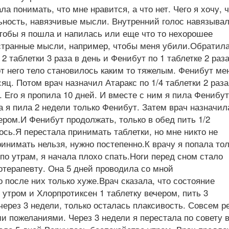
ла понимать, что мне нравится, а что нет. Чего я хочу, ч
ьность, навязчивые мысли. Внутренний голос навязыва
тобы я пошла и напилась или еще что то нехорошее
 странные мысли, например, чтобы меня убили.Обратила
2 таблетки 3 раза в день и Фенибут по 1 таблетке 2 раза
от него тело становилось каким то тяжелым. Фенибут ме
ц. Потом врач назначил Атаракс по 1/4 таблетки 2 раза
ь. Его я пропила 10 дней. И вместе с ним я пила Фенибут
са я пила 2 недели только Фенибут. Затем врач назначил
ером.И Фенибут продолжать, только в обед пить 1/2
сь.Я перестала принимать таблетки, но мне никто не
принимать нельзя, нужно постепенно.К врачу я попала то
по утрам, я начала плохо спать.Ноги перед сном стало
отерапевту. Она 5 дней проводила со мной
 после них только хуже.Врач сказала, что состояние
 утром и Хлорпротиксен 1 таблетку вечером, пить 3
ерез 3 недели, только осталась плаксивость. Совсем р
 пожеланиями. Через 3 недели я перестала по совету 