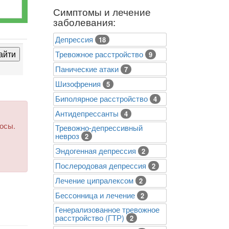
Симптомы и лечение
заболевания:
Депрессия
18
Тревожное расстройство
9
Панические атаки
7
Шизофрения
5
Биполярное расстройство
4
Антидепрессанты
4
росы.
Тревожно-депрессивный
невроз
2
Эндогенная депрессия
2
Послеродовая депрессия
2
Лечение ципралексом
2
Бессонница и лечение
2
Генерализованное тревожное
расстройство (ГТР)
2