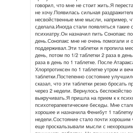
говорил, что мне не стоит жить.Я переста
не хочу.Появилась сильная раздражител
несвойственные мне мысли, например, ч
сделала.Иногда стали появляться такие
психиатру.Он назначил пить Сонопакс по 
день.Сонопакс мне не очень помогали и 
поддерживал.Эти таблетки я пропила меся
день, потом по 1/2 таблетки 2 раза в ден
раза в день по 1 таблетке. После Атарак
Хлорпротиксен по 1 таблетке утром и веч
таблетки.Постепенно состояние улучшило
сказал, что эти таблетки резко бросать 
через 2 недели. Вернулось беспокойство 
выкручивать.Я пришла на прием к к псих
психотерапевтические беседы. Мне стало
хорошее и назначила Фенибут 1 таблетку
недели.Состояние стало почти хорошим ч
еще проскальзывали мысли с нехорошими