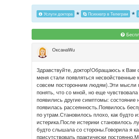
★
★
Услуги доктора
Психиатр в Телеграм
Беспл
ОксанаWu
Здравствуйте, доктор!Обращаюсь к Вам 
меня стали появляться несвойственные
совсем посторонним людям).Эти мысли п
понять, что со мной, но еще чувствовал
появились другие симптомы: состояние не
появилась рассеянность.Появилось беспр
по утрам.Становилось плохо, как будто из
истерика.После истерики становилось лу
будто слышала со стороны.Говорила я к
присутствовать практически постоянно.М