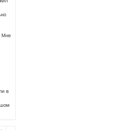
ожил
ьно
. Мне
ли в
ьшом