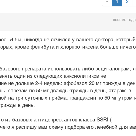
«
1
2
восьмь года
ос. Я бы, никогда не лечился у вашего доктора, который,
вторых, кроме фенибута и хлорпротиксена больше ничего
базового препарата использовать либо эсциталопрам, 
менять один из следующих анксиолитиков не
ие не дольше 2-4 недель: афобазол 20 мг трижды в день
нь, стрезам по 50 мг дважды-трижды в день, атаракс в
ной на три суточных приёма, грандаксин по 50 мг утром 
трижды в день.
о из базовых антидепрессантов класса SSRI (
 чего я распишу вам схему подбора его лечебной для ва