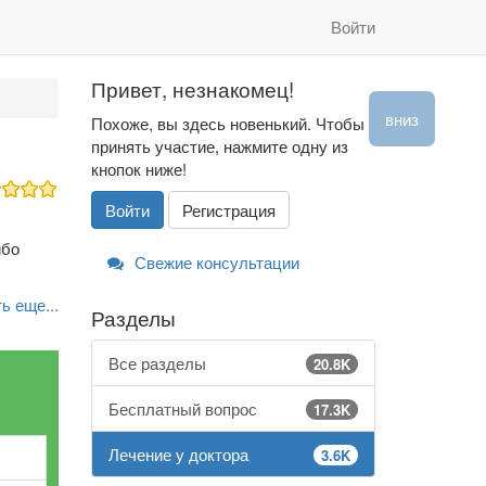
Войти
Привет, незнакомец!
вниз
Похоже, вы здесь новенький. Чтобы
принять участие, нажмите одну из
кнопок ниже!
Войти
Регистрация
ибо
Свежие консультации
ь еще...
Разделы
Все разделы
20.8K
Бесплатный вопрос
17.3K
Лечение у доктора
3.6K