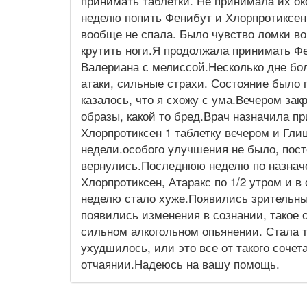
принимать таблетки. Не принимала их ок
неделю попить Фенибут и Хлорпротиксен 
вообще не спала. Было чувство ломки в
крутить ноги.Я продолжала принимать Фе
Валериана с мелиссой.Несколько дне бо
атаки, сильные страхи. Состояние было 
казалось, что я схожу с ума.Вечером зак
образы, какой то бред.Врач назначила п
Хлорпротиксен 1 таблетку вечером и Глиц
недели.особого улучшения не было, пос
вернулись.Последнюю неделю по назначе
Хлорпротиксен, Атаракс по 1/2 утром и в
неделю стало хуже.Появились зрительны
появились изменения в сознании, такое
сильном алкогольном опьянении. Стала т
ухудшилось, или это все от такого сочет
отчаянии.Надеюсь на вашу помощь.